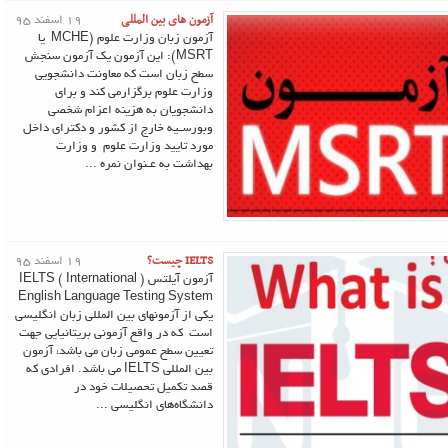
آزمون های بین المللی
19 اسفند 95
آزمون زبان وزارت علوم (MCHE یا
MSRT): این آزمون یک آزمون سنجش
سطح زبان است که معاونت دانشجویی
وزارت علوم برگزارمی کند و برای
دانشجویان به هزینه اعزام شخصی
وبورسـیه خارج از کشور و دکترای داخل
مورد تایید وزارت علوم و وزارت
بهداشت به عـنوان نمره ...
IELTS چیست؟
19 اسفند 95
آزمون آیلتس ( IELTS ( International
English Language Testing System
یکی از آزمونهای بین المللی زبان انگلیسی
است که در واقع آزمونی بریتانیایی جهت
تعیین سطح عمومی زبان می باشد، آزمون
بین المللی IELTS می باشد. افرادی که
قصد تکمیل تحصیلات خود در
دانشگاه‌های انگلیسی ...