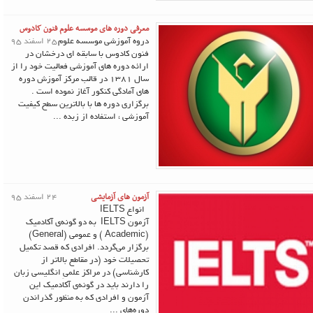
معرفی دوره های موسسه علوم فنون کادوس
دروه آموزشی موسسه علوم
25 اسفند 95
فنون کادوس با سابقه ای درخشان در
ارائه دوره های آموزشی فعالیت خود را از
سال 1381 در قالب مرکز آموزش دوره
های آمادگی کنکور آغاز نموده است .
برگزاری دوره ها با بالاترین سطح کیفیت
آموزشی ، استفاده از زبده ...
آزمون های آزمایشی
24 اسفند 95
انواع IELTS
آزمون IELTS به دو گونه‌ی آکادمیک
(Academic ) و عمومی (General)
برگزار می‌گردد. افرادی که قصد تکمیل
تحصیلات خود (در مقاطع بالاتر از
کارشناسی) در مراکز علمیِ انگلیسی ‌زبان
را دارند باید در گونه‌ی آکادمیک این
آزمون و افرادی که به منظور گذراندن
دوره‌های ...