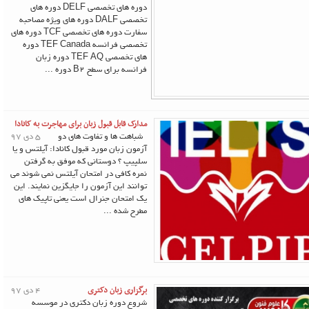
دوره های تخصصی DELF دوره های
تخصصی DALF دوره های ویژه مصاحبه
سفارت دوره های تخصصی TCF دوره های
تخصصی فرانسه TEF Canada دوره
های تخصصی TEF AQ دوره زبان
فرانسه برای سطح B2 دوره ...
مدارک قابل قبول زبان برای مهاجرت به کانادا
شباهت ها و تفاوت های دو
5 دی 97
آزمون زبان مورد قبول کانادا: آیلتس و یا
سلپیپ ؟ دوستانی که موفق به گرفتن
نمره کافی در امتحان آیلتس نمی شوند می
توانند این آزمون را جایگزین نمایند. این
یک امتحان جنرال است یعنی تاپیک های
مطرح شده ...
برگزاری زبان دکتری
4 دی 97
شروع دوره زبان دکتری در موسسه