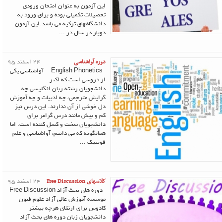
این آزمون به عنوان امتحان ورودی
تحصیلات تکمیلی بوده و برای ورود به
دانشگاههای ترکیه می باشد.این آزمون
دوبار در سال در ...
دوره آواشناسی
24 اسفند 95
English Phonetics آواشناسی یکی
از دروسی است که اکثر
دانشجویان رشته زبان انگلیسی چه
گرایش مترجمی، چه ادبیات و چه آموزش
دل خوشی از آن ندارند. این درس نیز
کم و بیش مانند درس گرامر برای
دانشجویان سخت و کسل کننده است. اما
همانگونه که می دانیم، آواشناسی و علم
فونتیک ...
کلاسهای Free Discussion
24 اسفند 95
دوره های بحث آزاد Free Discussion
موسسه آموزش عالی آزاد علوم فنون
کادوس برای ارتقای هرچه بیشتر
دانشجویان زبان دوره های بحث آزاد