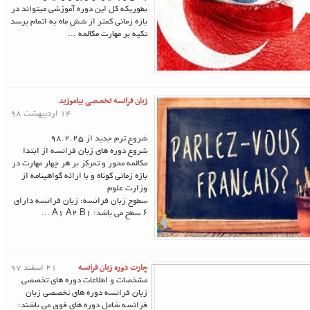
بطوریکه کل این دوره آموزشی میتواند در
بازه زمانی کمتر از شش ماه به اتمام برسد
تکیه بر مهارت مکالمه ...
زبان فرانسه تخصصی بیاموزید
14 اردیبهشت 98
شروع ترم جدید از 98.2.25
شروع دوره های زبان فرانسه از ابتدا
مکالمه محور و تمرکز بر هر چهار مهارت در
بازه زمانی کوتاه و با ارائه گواهینامه از
وزارت علوم
سطوح زبان فرانسه: زبان فرانسه دارای
۶ سطح می باشد: A1 A2 B1 ...
چارت دوره زبان فرانسه
21 اسفند 97
مشخصات و اطلاعات دوره های تخصصی
زبان فرانسه دوره های تخصصی زبان
فرانسه شامل دوره های فوق می باشند: