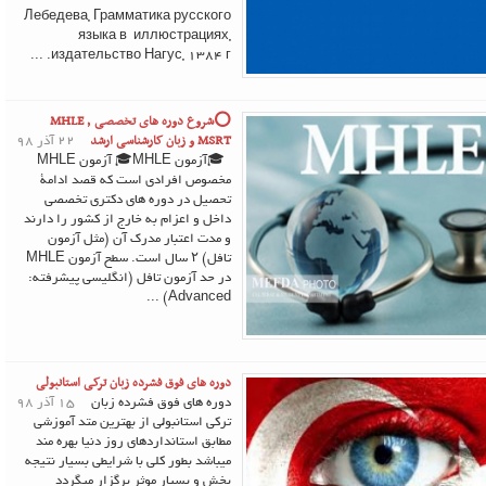
Лебедева, Грамматика русского
языка в иллюстрациях,
издательство Нагус, 1384 г. ...
⭕️شروع دوره های تخصصی MHLE ,
MSRT و زبان کارشناسی ارشد
22 آذر 98
🎓آزمون MHLE🎓 آزمون MHLE
مخصوص افرادی است که قصد ادامۀ
تحصیل در دوره‌ های دکتری تخصصی
داخل و اعزام به خارج از کشور را دارند
و مدت اعتبار مدرک آن (مثل آزمون
تافل) ۲ سال است. سطح آزمون MHLE
در حد آزمون تافل (انگلیسی پیشرفته:
Advanced) ...
دوره های فوق فشرده زبان ترکی استانبولی
دوره های فوق فشرده زبان
15 آذر 98
ترکی استانبولی از بهترین متد آموزشی
مطابق استانداردهای روز دنیا بهره مند
میباشد بطور کلی با شرایطی بسیار نتیجه
بخش و بسیار موثر برگزار میگردد