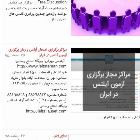
Free Discussion را برگزار می نماید.
دوره های بحث آزاد به صورت فشرده می
توانند بازدهی چندین برابری کلاس های
عادی را از ...
مراکز برگزاری امتحان آیلتس و زمان برگزاری
آزمون آیلتس در ایران
24 اسفند 95
آیلتس تهران: پایگاه اطلاع رسانی:
http://www.ieltstehran.com
هزینه علی الحساب: 950هزار تومان
نشانی: تهران، سعادت آباد، بلوار دریا،
نرسیده به چهارراه مطهری، پلاک ۱۶۳،
طبقه سوم
شماره تماس: ۸۸۶۹۸۸۲۷ و ۸۸۶۹۸۸۲۸
(پیش شماره ۰۲۱) دانشگاه آزاد اسلامی:
پایگاه اطلاع رسانی:
http://ielts.iauset.com
ی الحساب: 950هزار ...
منابع زبان
24 اسفند 95