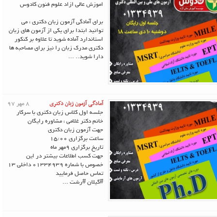
اموزش عالی ازاد علوم فنون کادوس
برای آمادگی آزمون زبان دکتری ، می
توانید ابتدا برای یکی از آزمون های زبان
استاندارد آماده شوید تا علاوه بر کنکور
دکتری مدرک زبان را نیز برای مصاحبه ها
دارا شوید.. ...
آمادگی آزمون زبان دکتری
8 مهر 97
جلسه اول کلاس زبان دکتری با سرکار
خانم دکتر غلامی ، مشاوره رایگان
جهت آزمون زبان دکتری
ساعت برگزاری 15:00
تاریخ برگزاری 9مهر ماه
جهت کسب اطلاعات بیشتر در این
خصوص با شماره 01334939 داخلی 13
تماس حاصل فرمایید
#گیلان #رشت ...