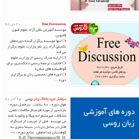
Free Discussion
20 دی 98
موسسه آموزش عالی آزاد علوم فنون
کادوس
👈تنها موسسه برگزار کننده دوره های
تکمیلی آزاد زیر نظر وزارت علوم برگزار
می کند
👈ارایه مدرک رسمی از وزارت علوم
👈قابلیت ترجمه رسمی دادگستری برای
گواهینامه های صادره
👈دوره های تخصصی زبان و برگزاری
دوره ...
سرفصل دوره پادفک زبان روسی
25 آذر 98
طول دوره : 90 ساعت سرفصل دوره :
بازدیدی از موزه هرمیتاژ مکالمات تلفنی
مشکلات غیرمنتظرانه ویکا و والودیا نامه
می نویسند. قبل از عزیمت از لنینگراد
هتل در ساحل دریا در سینما سفری به
کوهستان خداحافظی منابع دوره : 1-
К.И. Пехливанова и М. Н.