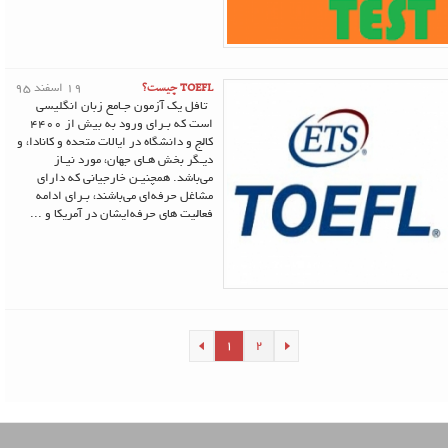
TOEFL چیست؟
19 اسفند 95
تافل یک آزمون جـامع زبان انگلیسی
است که بـرای ورود به بیش از 4400
کالج و دانشگاه در ایالات متحده و کانادا، و
دیـگر بخش هـای جهان، مورد نیـاز
می‌باشد. همچنیـن خارجیانی که دارای
مشاغل حرفه‌ای می‌باشند، بـرای ادامه
فعالیت های حرفه‌ایشان در آمریکا و ...
1
2