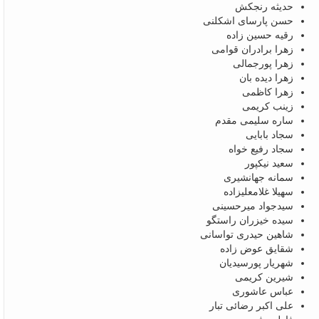
حدیثه رنجکش
حسن پارسای اشکلنی
رقیه حسین زاده
زهرا برادران قوامی
زهرا پورجمالی
زهرا دیده بان
زهرا کاظمی
زینب کریمی
ساره سلیمی مقدم
سجاد بابایی
سجاد رفیع خواه
سعید نیکپور
سمانه جهانشیری
سهیلا غلامعلیزاده
سیدجواد میرحسینی
سیده خیزران راستگو
شاهین حیدری تواسانی
شقایق عوض زاده
شهریار پورسیدیان
شیرین کریمی
عباس عاشوری
علی اکبر رضائی تبار