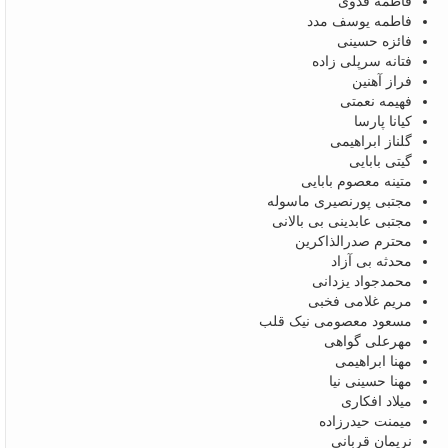
فاطمه فدوی
فاطمه یوسف مدد
فائزه حسینی
فتانه سرپلی زاده
فراز آهنین
فهیمه نعمتی
کیانا پارسا
گلناز ابراهیمی
گیتی بابایی
متینه معصوم بابایی
مجتبی پورنصیری ماسوله
مجتبی عابدینی بی بالانی
محترم صدرالذاکرین
محدثه بی آزاد
محمدجواد یزدانی
مریم غلامی فخبی
مسعود معصومی نیک قلب
مهرعلی گواهی
مهنا ابراهیمی
مهنا حسینی نیا
میلاد افکاری
میمنت حیدرزاده
نریمان قربانی