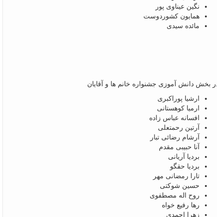
نگین عیناوی پور
همایون کشوردوست
مائده سیدی
ر بخش دانش آموزی جشنواره خانم ها و آقایان
ارشیا پوراکبری
ارمیا کوهستانی
افسانه عباس زاده
آرتین رحمتعلی
آرشام رضائی تبار
آنا حبیبی مقدم
بردیا آریانی
بردیا حقگو
تارا رمضانی مهر
حسین شوکتی
روح اله مصطفوی
رها رفیع خواه
زهرا احمدی