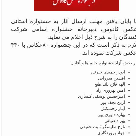
ا پایان یافتن مهلت ارسال آثار به جشنواره استانی
کس کادوس، دبیرخانه جشنواره اسامی شرکت
نندگان را به شرح ذیل اعلام می نماید.
لازم به ذکر است که در این جشنواره ۸۰عکاس با ۴۴۰
کس شرکت نموده اند.
ر بخش آزاد جشنواره خانم ها و آقایان
ابوذر حمیدی جیرنده
افشین میرزایی
الهه فلاح بلند طبع
امین بهروزی راد
امیرحسین یوسفی کیساری
آرین نجف پور
آیناز زحمتکش
بهاره داوری پور
بهزاد ضیائی
تارخ طلیسگر ثابت حقیقی
جواد پروردگاری