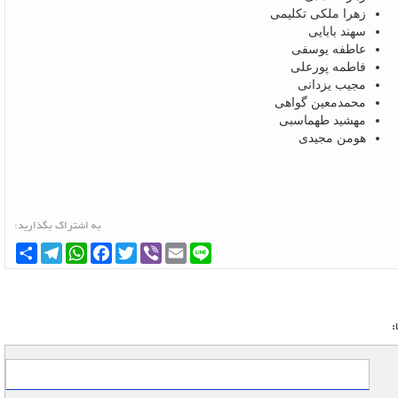
زهرا ملکی تکلیمی
سهند بابایی
عاطفه یوسفی
فاطمه پورعلی
مجیب یزدانی
محمدمعین گواهی
مهشید طهماسبی
هومن مجیدی
به اشتراک بگذارید:
Line
Email
Viber
Twitter
Facebook
WhatsApp
Telegram
اشتراک
: